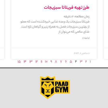
طرز تهیه فریتاتا سبزیجات
زمان مطالعه:
2
دقیقه
فریتاتا سبزیجات یک وعده غذایی خیره‌کننده است که مملو
از بهترین سبزیجات فصل به همراه پنیر و گیاهان تازه است.
غذای سالمی که می‌توان از
ادامه »
دسامبر 8, 2022
15
14
13
12
11
10
9
8
7
6
5
4
3
2
1