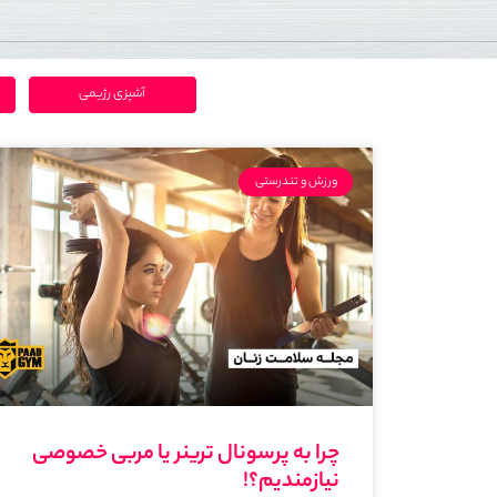
آشپزی رژیمی
ورزش و تندرستی
چرا به پرسونال ترینر یا مربی خصوصی
نیازمندیم؟!