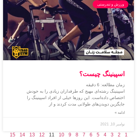
ورزش و تندرستی
اسپینینگ چیست؟
زمان مطالعه:
6
دقیقه
اسپینینگ رشته‌ای مهیج که طرفداران زیادی را به خودش
اختصاص داده‌است. این روزها خیلی از افراد اسپینینگ را
جایگزین دویدن‌های طولانی مدت کردند و از
ادامه »
نوامبر 10, 2021
15
14
13
12
11
10
9
8
7
6
5
4
3
2
1